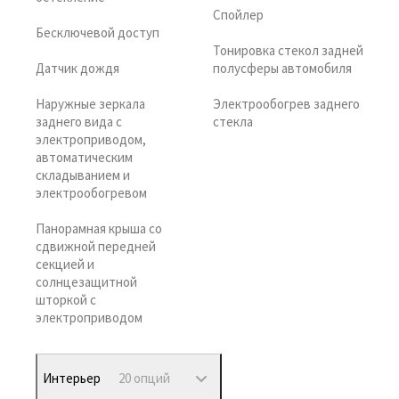
Спойлер
Бесключевой доступ
Тонировка стекол задней
Датчик дождя
полусферы автомобиля
Наружные зеркала
Электрообогрев заднего
заднего вида с
стекла
электроприводом,
автоматическим
складыванием и
электрообогревом
Панорамная крыша со
сдвижной передней
секцией и
солнцезащитной
шторкой с
электроприводом
Интерьер
20 опций