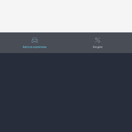
Авто в наличии
Акции
Вверх
VOYAH КЛЮЧАВТО Север
+7 (861) 207-14-53