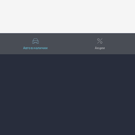
Авто в наличии
Акции
Вверх
VOYAH КЛЮЧАВТО Север
+7 (861) 207-14-53