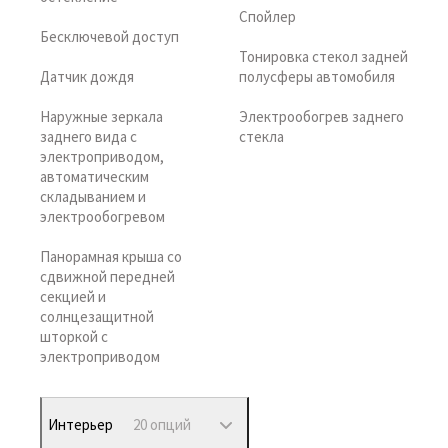
Спойлер
Бесключевой доступ
Тонировка стекол задней
Датчик дождя
полусферы автомобиля
Наружные зеркала
Электрообогрев заднего
заднего вида с
стекла
электроприводом,
автоматическим
складыванием и
электрообогревом
Панорамная крыша со
сдвижной передней
секцией и
солнцезащитной
шторкой с
электроприводом
Интерьер
20 опций