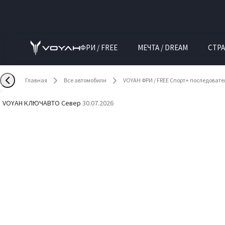
ФРИ / FREE
МЕЧТА / DREAM
СТРА
Главная
Все автомобили
VOYAH ФРИ / FREE Спорт+ последоват
VOYAH КЛЮЧАВТО Север
·
30.07.2026