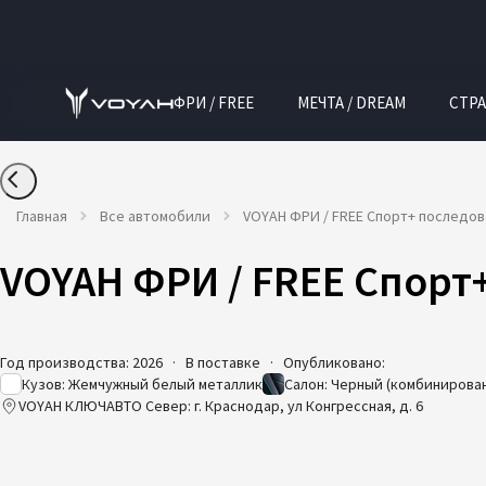
ФРИ / FREE
МЕЧТА / DREAM
СТРА
Главная
Все автомобили
VOYAH ФРИ / FREE Спорт+ последо
VOYAH ФРИ / FREE Спорт
Год производства: 2026
·
В поставке
·
Опубликовано:
Кузов: Жемчужный белый металлик
Салон: Черный (комбинирова
VOYAH КЛЮЧАВТО Север: г. Краснодар, ул Конгрессная, д. 6