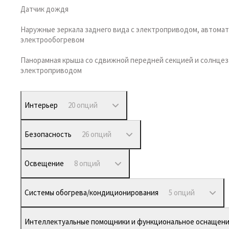
Датчик дождя
Наружные зеркала заднего вида с электроприводом, автома
электрообогревом
Панорамная крыша со сдвижной передней секцией и солнце
электроприводом
Интерьер
20 опций
Безопасность
26 опций
Освещение
8 опций
Системы обогрева/кондиционирования
5 опций
Интеллектуальные помощники и функциональное оснащен