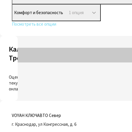
Комфорт и безопасность
1 опция
Посмотреть все опции
Калькулятор
Трейд-ин
ОЦЕНИТЬ
Оцените свой
текущий автомобиль
онлайн
VOYAH КЛЮЧАВТО Север
г. Краснодар, ул Конгрессная, д. 6