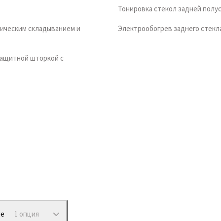
Тонировка стекол задней полу
тическим складыванием и
Электрообогрев заднего стекл
защитной шторкой с
ие
1 опция