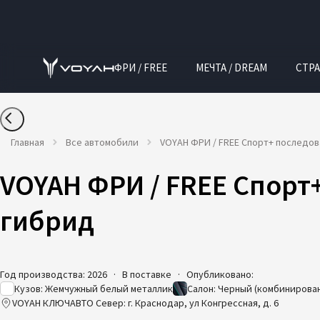
ФРИ / FREE
МЕЧТА / DREAM
СТРА
Главная
Все автомобили
VOYAH ФРИ / FREE Спорт+ последо
VOYAH ФРИ / FREE Спорт
гибрид
Год производства: 2026
·
В поставке
·
Опубликовано:
Кузов: Жемчужный белый металлик
Салон: Черный (комбинирова
VOYAH КЛЮЧАВТО Север: г. Краснодар, ул Конгрессная, д. 6