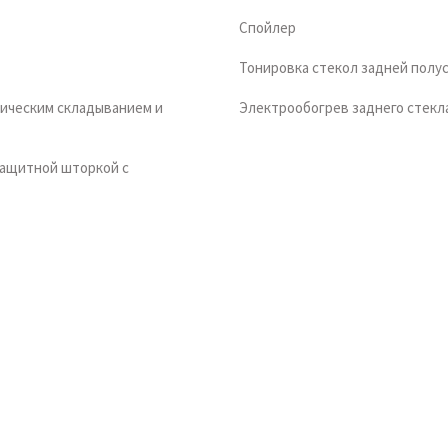
Спойлер
Тонировка стекол задней полу
тическим складыванием и
Электрообогрев заднего стекл
защитной шторкой с