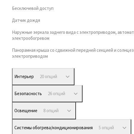
Бесключевой доступ
Датчик дождя
Наружные зеркала заднего вида с электроприводом, автома
электрообогревом
Панорамная крыша со сдвижной передней секцией и солнце
электроприводом
Интерьер
20 опций
Безопасность
26 опций
Освещение
8 опций
Системы обогрева/кондиционирования
5 опций