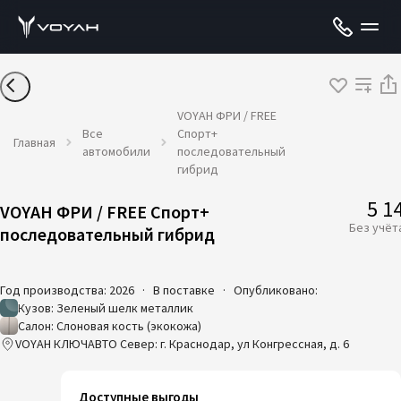
VOYAH ФРИ / FREE
Все
Спорт+
Главная
автомобили
последовательный
гибрид
5 1
VOYAH ФРИ / FREE Спорт+
Без учёт
последовательный гибрид
Год производства: 2026
·
В поставке
·
Опубликовано:
Кузов: Зеленый шелк металлик
Салон: Слоновая кость (экокожа)
VOYAH КЛЮЧАВТО Север: г. Краснодар, ул Конгрессная, д. 6
Доступные выгоды