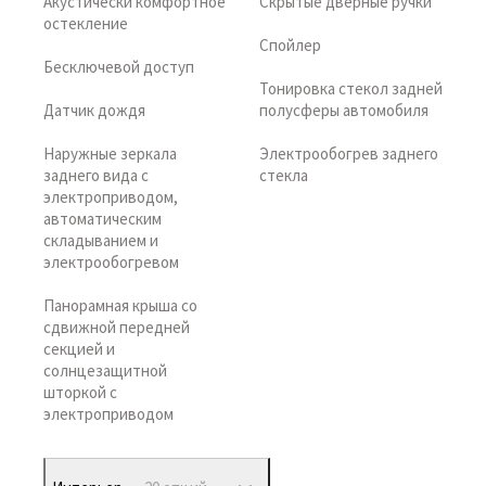
Акустически комфортное
Скрытые дверные ручки
остекление
Спойлер
Бесключевой доступ
Тонировка стекол задней
Датчик дождя
полусферы автомобиля
Наружные зеркала
Электрообогрев заднего
заднего вида с
стекла
электроприводом,
автоматическим
складыванием и
электрообогревом
Панорамная крыша со
сдвижной передней
секцией и
солнцезащитной
шторкой с
электроприводом