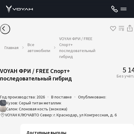
VOYAH ФРИ / FREE
Все
Спорт+
Главная
автомобили
последовательный
гибрид
5 1
VOYAH ФРИ / FREE Спорт+
Без учёт
последовательный гибрид
Год производства: 2026
·
В поставке
·
Опубликовано:
Кузов: Серый титан металлик
Салон: Слоновая кость (экокожа)
VOYAH КЛЮЧАВТО Север: г. Краснодар, ул Конгрессная, д. 6
Доступные выгоды