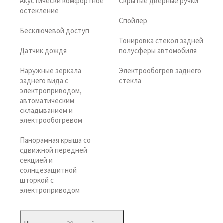
Акустически комфортное
Скрытые дверные ручки
остекление
Спойлер
Бесключевой доступ
Тонировка стекол задней
Датчик дождя
полусферы автомобиля
Наружные зеркала
Электрообогрев заднего
заднего вида с
стекла
электроприводом,
автоматическим
складыванием и
электрообогревом
Панорамная крыша со
сдвижной передней
секцией и
солнцезащитной
шторкой с
электроприводом