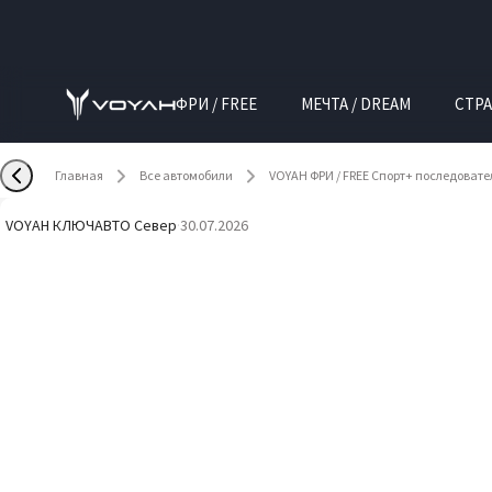
ФРИ / FREE
МЕЧТА / DREAM
СТРА
Главная
Все автомобили
VOYAH ФРИ / FREE Спорт+ последоват
VOYAH КЛЮЧАВТО Север
·
30.07.2026