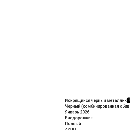
Искрящийся черный металлик
Черный (комбинированная обив
Январь
2026
Внедорож­ник
Полный
АКПП