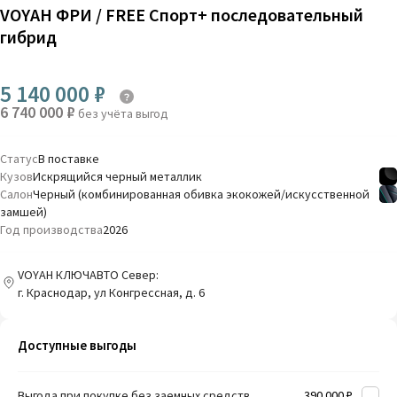
VOYAH ФРИ / FREE Спорт+ последовательный
гибрид
5 140 000 ₽
6 740 000 ₽
без учёта выгод
Статус
В поставке
Кузов
Искрящийся черный металлик
Салон
Черный (комбинированная обивка экокожей/искусственной
замшей)
Год производства
2026
VOYAH КЛЮЧАВТО Север:
г. Краснодар, ул Конгрессная, д. 6
Доступные выгоды
Выгода при покупке без заемных средств
390 000 ₽