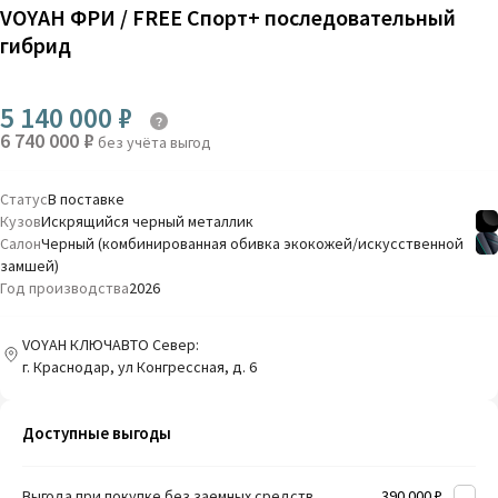
VOYAH ФРИ / FREE Спорт+ последовательный
гибрид
5 140 000 ₽
6 740 000 ₽
без учёта выгод
Статус
В поставке
Кузов
Искрящийся черный металлик
Салон
Черный (комбинированная обивка экокожей/искусственной
замшей)
Год производства
2026
VOYAH КЛЮЧАВТО Север:
г. Краснодар, ул Конгрессная, д. 6
Доступные выгоды
Выгода при покупке без заемных средств
390 000 ₽