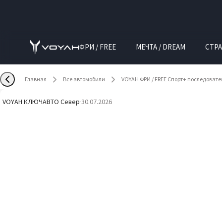
ФРИ / FREE
МЕЧТА / DREAM
СТРА
Главная
Все автомобили
VOYAH ФРИ / FREE Спорт+ последоват
VOYAH КЛЮЧАВТО Север
·
30.07.2026