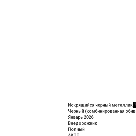
Искрящийся черный металлик
Черный (комбинированная обив
Январь
2026
Внедорож­ник
Полный
АКПП