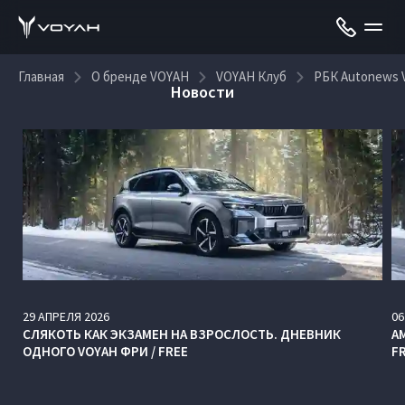
Главная
О бренде VOYAH
VOYAH Клуб
РБК Autonews
Новости
29
АПРЕЛЯ
2026
06
СЛЯКОТЬ КАК ЭКЗАМЕН НА ВЗРОСЛОСТЬ. ДНЕВНИК
А
ОДНОГО VOYAH ФРИ / FREE
F