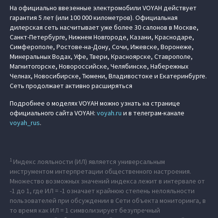
На официально ввезенные электромобили VOYAH действует
гарантия 5 лет (или 100 000 километров). Официальная
дилерская сеть насчитывает уже более 30 салонов в Москве,
Санкт-Петербурге, Нижнем Новгороде, Казани, Краснодаре,
Симферополе, Ростове-на-Дону, Сочи, Ижевске, Воронеже,
Минеральных Водах, Уфе, Твери, Красноярске, Ставрополе,
Магнитогорске, Новороссийске, Челябинске, Набережных
Челнах, Новосибирске, Тюмени, Владивостоке и Екатеринбурге.
Сеть продолжает активно расширяться
Подробнее о моделях VOYAH можно узнать на странице
официального сайта VOYAH:
voyah.ru
и в телеграм-канале
voyah_rus
.
1
Индекс лояльности (ИЛ) является универсальным
инструментом интерпретации общественного настроения.
Множество возможных значений индекса лежит в интервале от
-1 до 1, где ИЛ = -1 означает крайнюю степень нелояльности
пользователей при обсуждении в Сети объекта мониторинга, в
то время как ИЛ = 1 символизирует безупречный