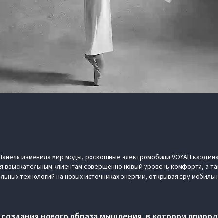
ь Шанель изменила мир моды, роскошные электромобили VOYAH кардин
я взыскательным клиентам совершенно новый уровень комфорта, а та
льных технологий на новых источниках энергии, открывая эру мобиль
 создания нового образа мышления, в котором природ