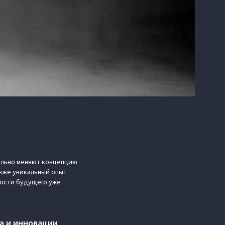
ально меняют концепцию
кже уникальный опыт
ности будущего уже
а и инновации