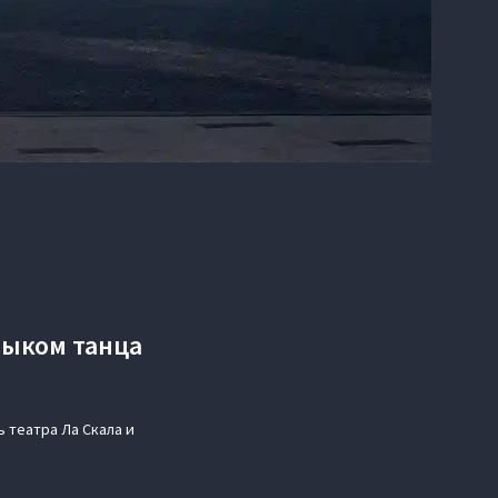
зыком танца
ь театра Ла Скала и