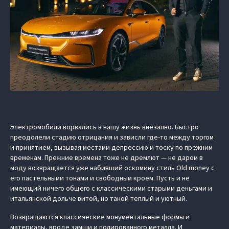
Электромобили ворвались в нашу жизнь внезапно. Быстро
преодолели стадию отрицания и зависли где-то между торгом
и принятием, вызывая местами депрессию и тоску по прежним
временам. Прежние времена тоже не дремлют — не даром в
моду возвращается уже набивший оскомину стиль Old money с
его пастельными тонами и свободным кроем. Пусть и не
имеющий ничего общего с классическими старыми деньгами и
итальянской дольче витой, но такой теплый и уютный.
Возвращаются классические монументальные формы и
материалы, вроде замши и полированного металла. И