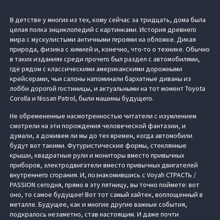
В детстве у многих из тех, кому сейчас за тридцать, дома была
целая полка энциклопедий с картинками. История древнего
мира с мускулистыми античными героями на обложке. Дикая
природа, физика с химией и, конечно, что-то о технике. Обычно
в таких изданиях среди прочего был раздел с автомобилями,
где рядом с классическими американскими дорожными
крейсерами, чьи салоны напоминали бархатные диваны из
лобби дорогой гостиницы, и актуальными на тот момент Toyota
Corolla и Nissan Patrol, были машины будущего.
Не обремененные насмотренностью читатели с изумлением
смотрели на эти порождения человеческой фантазии, и
думали, а доживем ли мы до тех времен, когда автомобили
будут вот такими. Футуристические формы, стеклянные
крыши, квадратные рули и мониторы вместо привычных
приборов, электродвигатели вместо привычных двигателей
внутреннего сгорания. И, познакомившись с Voyah СТРАСТЬ /
PASSION сегодня, прямо в эту пятницу, вы точно поймете: вот
оно, то самое будущее! Вот тот самый хайтек, воплощенный в
металле. Будущее, как и многие другие важные события,
подкралось незаметно, став настоящим. И даже почти