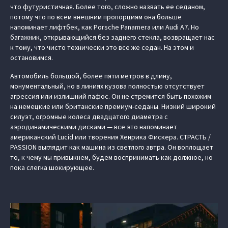
что футуристичная. Более того, сложно назвать ее седаном,
потому что по всем внешним пропорциям она больше
напоминает лифтбек, как Porsche Panamera или Audi A7. Но
багажник, открывающийся без заднего стекла, возвращает нас
к тому, что чисто технически это все же седан. На этом и
остановимся.
Автомобиль большой, более пяти метров в длину,
монументальный, но в линиях кузова полностью отсутствует
агрессия или излишний пафос. Он не стремится быть похожим
на немецкие или британские премиум-седаны. Низкий широкий
силуэт, огромные колеса двадцатого диаметра с
аэродинамическими дисками — все это напоминает
американский Lucid или творения Хенрика Фискера. СТРАСТЬ /
PASSION выглядит как машина из светлого автра. Он воплощает
то, к чему мы привыкнем, будем воспринимать как должное, но
пока слегка шокирующее.