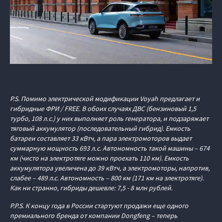
P.S. Помимо электрической модификации Voyah предлагает и
гибридные ФРИ / FREE. В обоих случаях ДВС (бензиновый 1,5
турбо, 108 л. с.) у них выполняет роль генератора, и подзаряжает
тяговый аккумулятор (последовательный гибрид). Емкость
батареи составляет 33 кВтч, а пара электромоторов выдает
суммарную мощность 693 л. с. Автономность такой машины – 674
км (чисто на электротяге можно проехать 110 км). Емкость
аккумулятора увеличена до 39 кВтч, а электромоторы, напротив,
слабее – 489 л.с. Автономность – 800 км (171 км на электротяге).
Как ни странно, гибриды дешевле: 7,5 - 8 млн рублей.
P.P.S. К концу года в России стартуют продажи еще одного
премиального бренда от компании Dongfeng – теперь