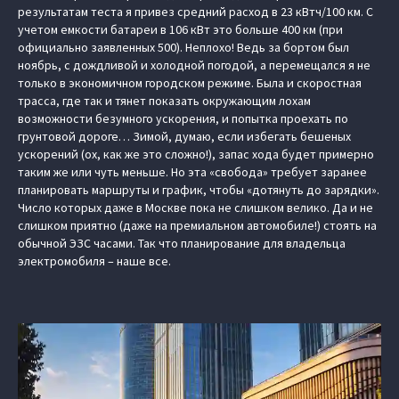
результатам теста я привез средний расход в 23 кВтч/100 км. С
учетом емкости батареи в 106 кВт это больше 400 км (при
официально заявленных 500). Неплохо! Ведь за бортом был
ноябрь, с дождливой и холодной погодой, а перемещался я не
только в экономичном городском режиме. Была и скоростная
трасса, где так и тянет показать окружающим лохам
возможности безумного ускорения, и попытка проехать по
грунтовой дороге… Зимой, думаю, если избегать бешеных
ускорений (ох, как же это сложно!), запас хода будет примерно
таким же или чуть меньше. Но эта «свобода» требует заранее
планировать маршруты и график, чтобы «дотянуть до зарядки».
Число которых даже в Москве пока не слишком велико. Да и не
слишком приятно (даже на премиальном автомобиле!) стоять на
обычной ЭЗС часами. Так что планирование для владельца
электромобиля – наше все.