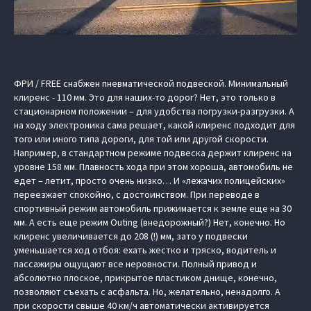
ФРИ / FREE снабжен пневматической подвеской. Минимальный
клиренс - 110 мм. Это для наших-то дорог? Нет, это только в
стационарном положении – для удобства погрузки-разгрузки. А
на ходу электроника сама решает, какой клиренс подходит для
того или иного типа дороги, для той или другой скорости.
Например, в стандартном режиме подвеска держит клиренс на
уровне 158 мм. Плавность хода при этом хороша, автомобиль не
едет – летит, просто очень низко… И «лежачих полицейских»
переезжает спокойно, с достоинством. При переводе в
спортивный режим автомобиль прижимается к земле еще на 30
мм. А есть еще режим Outing (внедорожный?) Нет, конечно. Но
клиренс увеличивается до 208 (!) мм, зато у подвески
уменьшается ход отбоя: ехать жестко и тряско, водитель и
пассажиры ощущают все неровности. Полный привод и
абсолютно плоское, прикрытое пластиком днище, конечно,
позволяют съехать с асфальта. Но, желательно, ненадолго. А
при скорости свыше 40 км/ч автоматически активируется