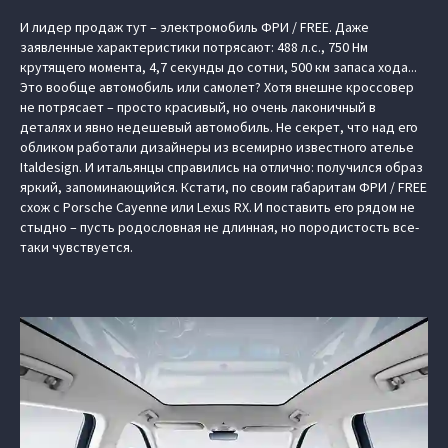
И лидер продаж тут – электромобиль ФРИ / FREE. Даже
заявленные характеристики потрясают: 488 л.с., 750 Нм
крутящего момента, 4,7 секунды до сотни, 500 км запаса хода...
Это вообще автомобиль или самолет? Хотя внешне кроссовер
не потрясает – просто красивый, но очень лаконичный в
деталях и явно недешевый автомобиль. Не секрет, что над его
обликом работали дизайнеры из всемирно известного ателье
Italdesign. И итальянцы справились на отлично: получился образ
яркий, запоминающийся. Кстати, по своим габаритам ФРИ / FREE
схож с Porsche Cayenne или Lexus RX. И поставить его рядом не
стыдно – пусть родословная не длинная, но породистость все-
таки чувствуется.