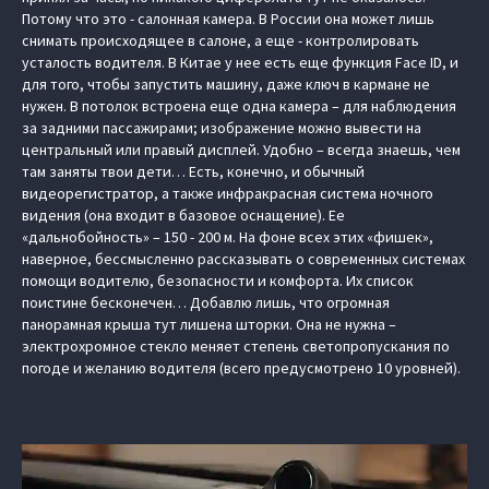
Потому что это - салонная камера. В России она может лишь
снимать происходящее в салоне, а еще - контролировать
усталость водителя. В Китае у нее есть еще функция Face ID, и
для того, чтобы запустить машину, даже ключ в кармане не
нужен. В потолок встроена еще одна камера – для наблюдения
за задними пассажирами; изображение можно вывести на
центральный или правый дисплей. Удобно – всегда знаешь, чем
там заняты твои дети… Есть, конечно, и обычный
видеорегистратор, а также инфракрасная система ночного
видения (она входит в базовое оснащение). Ее
«дальнобойность» – 150 - 200 м. На фоне всех этих «фишек»,
наверное, бессмысленно рассказывать о современных системах
помощи водителю, безопасности и комфорта. Их список
поистине бесконечен… Добавлю лишь, что огромная
панорамная крыша тут лишена шторки. Она не нужна –
электрохромное стекло меняет степень светопропускания по
погоде и желанию водителя (всего предусмотрено 10 уровней).