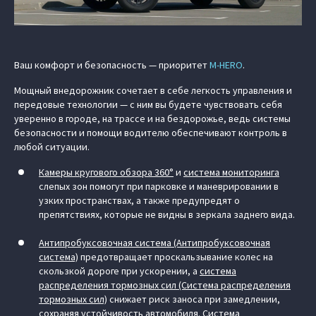
Ваш комфорт и безопасность — приоритет
M‑HERO
.
Мощный внедорожник сочетает в себе легкость управления и
передовые технологии — с ним вы будете чувствовать себя
уверенно в городе, на трассе и на бездорожье, ведь системы
безопасности и помощи водителю обеспечивают контроль в
любой ситуации.
Камеры кругового обзора 360°
и
система мониторинга
слепых зон помогут при парковке и маневрировании в
узких пространствах, а также предупредят о
препятствиях, которые не видны в зеркала заднего вида.
Антипробуксовочная система (Антипробуксовочная
система)
предотвращает проскальзывание колес на
скользкой дороге при ускорении, а
система
распределения тормозных сил (Система распределения
тормозных сил)
снижает риск заноса при замедлении,
сохраняя устойчивость автомобиля.
Система