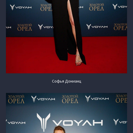
Софья Донианц