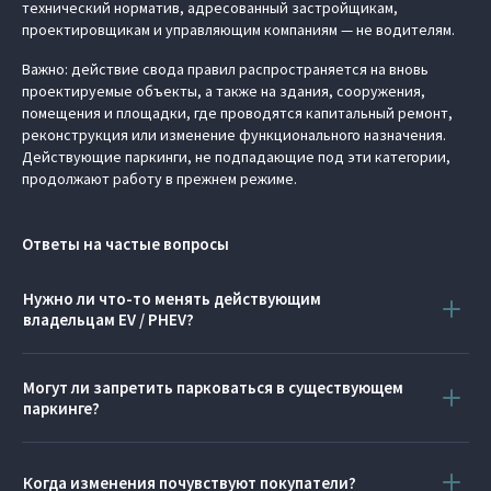
технический норматив, адресованный застройщикам,
проектировщикам и управляющим компаниям — не водителям.
Важно: действие свода правил распространяется на вновь
проектируемые объекты, а также на здания, сооружения,
помещения и площадки, где проводятся капитальный ремонт,
реконструкция или изменение функционального назначения.
Действующие паркинги, не подпадающие под эти категории,
продолжают работу в прежнем режиме.
Ответы на частые вопросы
Нужно ли что-то менять действующим
владельцам EV / PHEV?
Нет. Порядок эксплуатации вашего автомобиля не изменился.
Могут ли запретить парковаться в существующем
паркинге?
Свод новых правил распространяется только на объекты
проектирование, строительство, капитальный ремонт,
Когда изменения почувствуют покупатели?