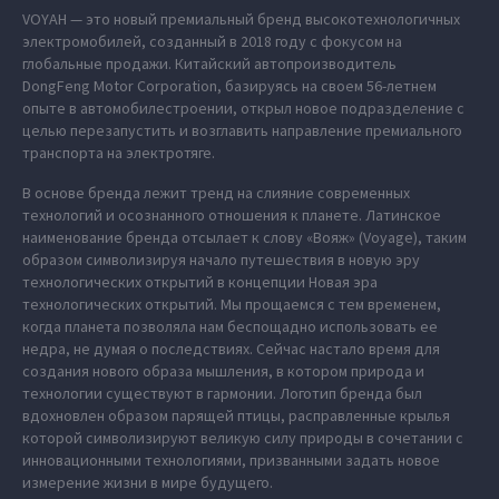
VOYAH — это новый премиальный бренд высокотехнологичных
электромобилей, созданный в 2018 году с фокусом на
глобальные продажи. Китайский автопроизводитель
DongFeng Motor Corporation, базируясь на своем 56-летнем
опыте в автомобилестроении, открыл новое подразделение с
целью перезапустить и возглавить направление премиального
транспорта на электротяге.
В основе бренда лежит тренд на слияние современных
технологий и осознанного отношения к планете. Латинское
наименование бренда отсылает к слову «Вояж» (Voyage), таким
образом символизируя начало путешествия в новую эру
технологических открытий в концепции Новая эра
технологических открытий. Мы прощаемся с тем временем,
когда планета позволяла нам беспощадно использовать ее
недра, не думая о последствиях. Сейчас настало время для
создания нового образа мышления, в котором природа и
технологии существуют в гармонии. Логотип бренда был
вдохновлен образом парящей птицы, расправленные крылья
которой символизируют великую силу природы в сочетании с
инновационными технологиями, призванными задать новое
измерение жизни в мире будущего.