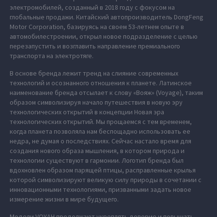
электромобилей, созданный в 2018 году с фокусом на
глобальные продажи. Китайский автопроизводитель DongFeng
Motor Corporation, базируясь на своем 53-летнем опыте в
автомобилестроении, открыл новое подразделение с целью
перезапустить и возглавить направление премиального
транспорта на электротяге.
В основе бренда лежит тренд на слияние современных
технологий и осознанного отношения к планете. Латинское
наименование бренда отсылает к слову «Вояж» (Voyage), таким
образом символизируя начало путешествия в новую эру
технологических открытий в концепции Новая эра
технологических открытий. Мы прощаемся с тем временем,
когда планета позволяла нам беспощадно использовать ее
недра, не думая о последствиях. Сейчас настало время для
создания нового образа мышления, в котором природа и
технологии существуют в гармонии. Логотип бренда был
вдохновлен образом парящей птицы, расправленные крылья
которой символизируют великую силу природы в сочетании с
инновационными технологиями, призванными задать новое
измерение жизни в мире будущего.
Модели VOYAH продолжают укреплять доверие и повышать