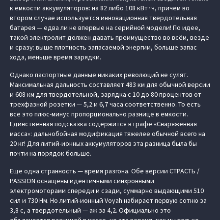
к емкости аккумуляторов: на 82 либо 108 кВт∙ч, причем во
втором случае используется инновационная твердотельная
батарея — едва ли не впервые на серийной модели! По идее,
такой электролит должен давать преимущество во всём, везде
и сразу: выше плотность запасаемой энергии, больше запас
хода, меньше время зарядки.
Однако паспортные данные никаких революций не сулят.
Максимальная дальность составляет 483 км для обычной версии
и 608 км для твердотельной, зарядка с 10 до 80 процентов от
трехфазной розетки — 5,2 и 6,7 часа соответственно. То есть
все это плюс-минус пропорционально разнице в емкости.
Единственная подсказка содержится в графе «Снаряженная
масса»: дальнобойная модификация тяжелее обычной всего на
20 кг! Для литий-ионных аккумуляторов эта разница была бы
почти на порядок больше.
Еще одна странность — время разгона. Обе версии СТРАСТЬ /
PASSION оснащены идентичными синхронными
электромоторами спереди и сзади, суммарно выдающими 510
сил и 730 Нм. Но литий-ионный Voyah набирает первую сотню за
3,8 с, а твердотельный — аж за 4,2. Официально это
объясняется разницей в массе, но эта версия, как мы только