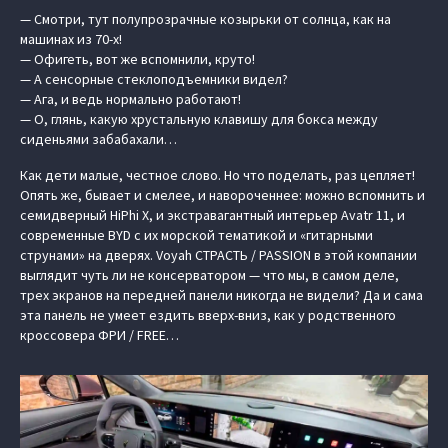
— Смотри, тут полупрозрачные козырьки от солнца, как на
машинах из 70-х!
— Офигеть, вот же вспомнили, круто!
— А сенсорные стеклоподъемники видел?
— Ага, и ведь нормально работают!
— О, глянь, какую хрустальную клавишу для бокса между
сиденьями забабахали…
Как дети малые, честное слово. Но что поделать, раз цепляет!
Опять же, бывает и смелее, и навороченнее: можно вспомнить и
семидверный HiPhi X, и экстравагантный интерьер Avatr 11, и
современные BYD с их морской тематикой и «гитарными
струнами» на дверях. Voyah СТРАСТЬ / PASSION в этой компании
выглядит чуть ли не консерватором — что мы, в самом деле,
трех экранов на передней панели никогда не видели? Да и сама
эта панель не умеет ездить вверх-вниз, как у родственного
кроссовера ФРИ / FREE…