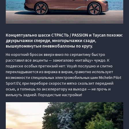
Концептуально шасси СТРАСТЬ / PASSION и Taycan похожи:
двухрычажки спереди, многорычажки сзади,
вышеупомянутые пневмобаллоны по кругу.
Но короткий бросок вверх-вниз по серпантину быстро
расставил все акценты — зажигалово «китайцу» чуждо. К
подвеске особых претензий нет: Voyah послушно и слитно
перекладывается из виража в вираж, грамотно использует
возможности специальных электромобильных шин Michelin Pilot
Sport EV, при переборе скорости мягко скользит передней
осью, а топнешь по акселератору на выходе — не прочь и
вильнуть задней. Породистые настройки!