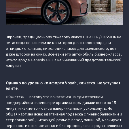
Впрочем, традиционному тяжелому люксу СТРАСТЬ / PASSION не
чета: сюда не завезли ни мониторов для второго ряда, ни
откидных столиков, ни холодильников для шампанского, нет
даже шторок на окнах. Все-таки это автомобиль бизнес-класса,
что-то вроде Genesis G80, а не чиновничий представительский
лимузин.
Однако по уровню комфорта Voyah, кажется, не уступает
элите.
«Кажется» — потому что покататься на единственном
предсерийном экземпляре организаторы давали всего по 15
минут, и какие-то нюансы наверняка могли ускользнуть. Но
общая картина ясна: адаптивная подвеска с пневмобаллонами и
стереокамерой, читающей рельеф перед машиной, маскирует
неровности столь же легко и благородно, как на родственниках