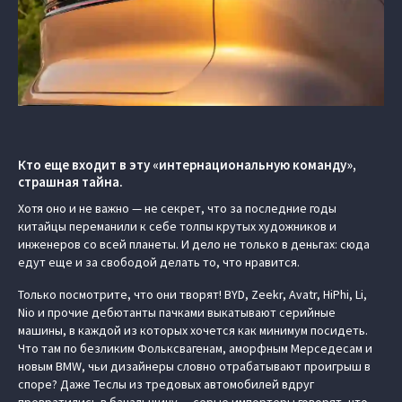
Кто еще входит в эту «интернациональную команду»,
страшная тайна.
Хотя оно и не важно — не секрет, что за последние годы
китайцы переманили к себе толпы крутых художников и
инженеров со всей планеты. И дело не только в деньгах: сюда
едут еще и за свободой делать то, что нравится.
Только посмотрите, что они творят! BYD, Zeekr, Avatr, HiPhi, Li,
Nio и прочие дебютанты пачками выкатывают серийные
машины, в каждой из которых хочется как минимум посидеть.
Что там по безликим Фольксвагенам, аморфным Мерседесам и
новым BMW, чьи дизайнеры словно отрабатывают проигрыш в
споре? Даже Теслы из тредовых автомобилей вдруг