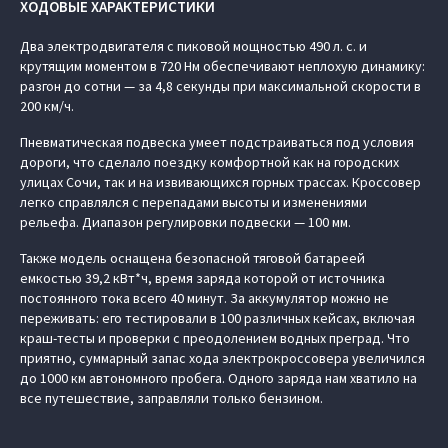
ХОДОВЫЕ ХАРАКТЕРИСТИКИ
Два электродвигателя с пиковой мощностью 490 л. с. и
крутящим моментом в 720 Нм обеспечивают неплохую динамику:
разгон до сотни — за 4,8 секунды при максимальной скорости в
200 км/ч.
Пневматическая подвеска умеет подстраиваться под условия
дороги, что сделало поездку комфортной как на городских
улицах Сочи, так и на извивающихся горных трассах. Кроссовер
легко справлялся с перепадами высоты и изменениями
рельефа. Диапазон регулировки подвески — 100 мм.
Также модель оснащена безопасной тяговой батареей
емкостью 39,2 кВт*ч, время заряда которой от источника
постоянного тока всего 40 минут. За аккумулятор можно не
переживать: его тестировали в 100 различных кейсах, включая
краш-тесты и проверки с преодолением водных преград. Что
приятно, суммарный запас хода электрокроссовера увеличился
до 1000 км автономного пробега. Одного заряда нам хватило на
все путешествие, заправляли только бензином.