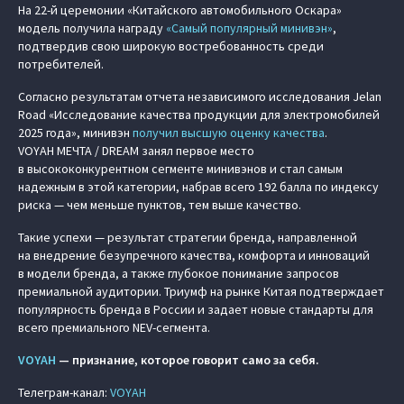
На 22-й церемонии «Китайского автомобильного Оскара»
модель получила награду
«Самый популярный минивэн»
,
подтвердив свою широкую востребованность среди
потребителей.
Согласно результатам отчета независимого исследования Jelan
Road «Исследование качества продукции для электромобилей
2025 года», минивэн
получил высшую оценку качества
.
VOYAH МЕЧТА / DREAM занял первое место
в высококонкурентном сегменте минивэнов и стал самым
надежным в этой категории, набрав всего 192 балла по индексу
риска — чем меньше пунктов, тем выше качество.
Такие успехи — результат стратегии бренда, направленной
на внедрение безупречного качества, комфорта и инноваций
в модели бренда, а также глубокое понимание запросов
премиальной аудитории. Триумф на рынке Китая подтверждает
популярность бренда в России и задает новые стандарты для
всего премиального NEV-сегмента.
VOYAH
— признание, которое говорит само за себя.
Телеграм-канал:
VOYAH