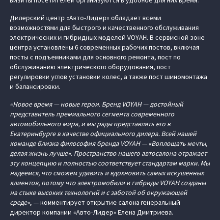
визиты посетителей организуются в удобное для них время.
Дилерский центр «Авто-Лидер» обладает всеми
возможностями для быстрого и качественного обслуживания
электрических и гибридных моделей VOYAH. В сервисной зоне
центра установлены 6 современных рабочих постов, включая
посты с подъемниками для основного ремонта, пост по
обслуживанию электрического оборудования, пост
регулировки углов установки колес, а также пост шиномонтажа
и балансировки.
«Новое время — новые герои. Бренд VOYAH — достойный
представитель премиального сегмента современного
автомобильного мира, и мы рады представлять его в
Екатеринбурге в качестве официального дилера. Всей нашей
команде близка философия бренда VOYAH — «Воплощать мечты,
делая жизнь лучше». Пространство нашего автосалона отражает
эту концепцию и полностью соответствует стандартам марки. Мы
надеемся, что сможем удивить и вдохновить самых искушенных
клиентов, потому что электромобили и гибриды VOYAH созданы
на стыке высоких технологий и с заботой об окружающей
среде»
, — комментирует открытие салона генеральный
директор компании «Авто-Лидер» Елена Дмитриева.