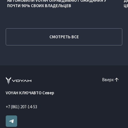
АВТОМОБИЛИ VOYAH ОПРАВДЫВАЮТ ОЖИДАНИЯ У
Д
ПОЧТИ 90% СВОИХ ВЛАДЕЛЬЦЕВ
Ц
СМОТРЕТЬ ВСЕ
Вверх
VOYAH КЛЮЧАВТО Север
+7 (861) 207-14-53