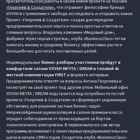
просветительской работы в своем новом проекте на YouTube
«Георгиев & Создатели»
, что отражает философию бренда
VOYAH в стремлении к свободе исследовать и открывать новое.
Проект «Георгиев & Создатели» создан для передачи
предпринимательского опыта и поиска простых ответов на
сложные вопросы. Владелец компании «Медовый дом»,
фабрики «Крестецкая строчка», клуба «BusinessClass» готов
помогать малому и среднему бизнесу эффективно расти и
безошибочно достигать поставленных целей.
Индивидуальные
бизнес-разборы участников пройдут в
комфортном салоне VOYAH МЕЧТА / DREAM в топовой 4х
местной комплектации FIRST
в формате интервью.
Предприниматели ответят на вопросы Антона Георгиева и
посмотрят на свой проект под другим углом. Мобильный офис
VOYAH МЕЧТА / DREAM подстроится под потребности гостей
проекта «Георгиев & Создатели» и сформирует уединенную
обстановку для решения частных бизнес-задач.
Непревзойденная шумоизоляция в салоне премиум-класса
оградит собеседников от происходящего за бортом
технологичного электровэна. В первом выпуске сам автор
программы вспоминает о своих первых предпринимательских
шагах в начале 1990-х годов. Создатель клуба «BusinessClass»