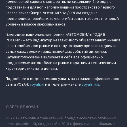
компоновкой салона с комфортными сиденьями 2-го ряда с
подставками для ног, напоминающими пространство первого
класса авиалайнера. VOYAH МЕЧТА / DREAM создан с
применением новейших технологий и задает абсолютно новый
уровень в классе люксовых вэнов.
Ежегодная национальная премия «АВТОМОБИЛЬ ГОДА В
РОССИИ» – это индикатор независимого общественного мнения
на автомобильном рынке и потому по праву признана одним из
самых ожидаемых и грандиознейших событий автомира.
Каталог голосования включает в себя все официально
продаваемые автомобили на рынке с краткими техническими
характеристиками и ценами.
Подробнее о моделях можно узнать на странице официального
сайта VOYAH:
voyah.ru
и в телеграм-канале
voyah_rus
.
О БРЕНДЕ VOYAH
VOYAH – это новый премиальный бренд высокотехнологичных
электромобилей, созданный в 2018 с фокусом на глобальные