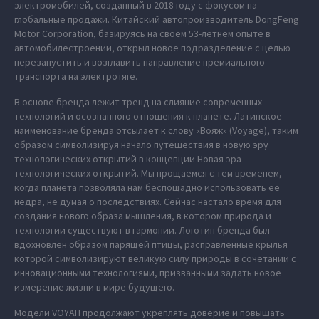
электромобилей, созданный в 2018 году с фокусом на
глобальные продажи. Китайский автопроизводитель DongFeng
Motor Corporation, базируясь на своем 53-летнем опыте в
автомобилестроении, открыл новое подразделение с целью
перезапустить и возглавить направление премиального
транспорта на электротяге.
В основе бренда лежит тренд на слияние современных
технологий и осознанного отношения к планете. Латинское
наименование бренда отсылает к слову «Вояж» (Voyage), таким
образом символизируя начало путешествия в новую эру
технологических открытий в концепции Новая эра
технологических открытий. Мы прощаемся с тем временем,
когда планета позволяла нам беспощадно использовать ее
недра, не думая о последствиях. Сейчас настало время для
создания нового образа мышления, в котором природа и
технологии существуют в гармонии. Логотип бренда был
вдохновлен образом парящей птицы, расправленные крылья
которой символизируют великую силу природы в сочетании с
инновационными технологиями, призванными задать новое
измерение жизни в мире будущего.
Модели VOYAH продолжают укреплять доверие и повышать