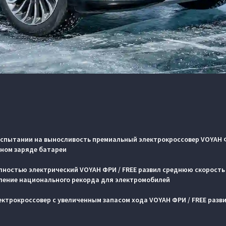
испытании на выносливость премиальный электрокроссовер VOYAH Ф
дном заряде батареи
лностью электрический VOYAH ФРИ / FREE развил среднюю скорость б
ление национального рекорда для электромобилей
лектрокроссовер с увеличенным запасом хода VOYAH ФРИ / FREE раз