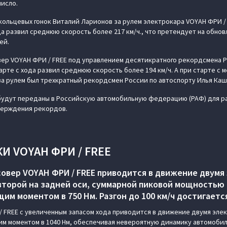
число.
ольцевых гонок Виталий Ларионов за рулем электрокара VOYAH ФРИ / 
да развил среднюю скорость более 217 км/ч., что претендует на обно
ей.
ер VOYAH ФРИ / FREE под управлением десятикратного рекордсмена Р
арте с хода развил среднюю скорость более 194 км/ч. А при старте с
 за рулем был трехкратный рекордсмен России по автоспорту Илья Каш
удут переданы в Российскую автомобильную федерацию (РАФ) для ра
верждения рекордов.
И VOYAH ФРИ / FREE
овер VOYAH ФРИ / FREE приводится в движение двумя
второй на задней оси, суммарной пиковой мощностью 4
м моментом в 750 Нм. Разгон до 100 км/ч достигается
 FREE с увеличенным запасом хода приводится в движение двумя эле
им моментом в 1040 Нм, обеспечивая невероятную динамику автомобилю