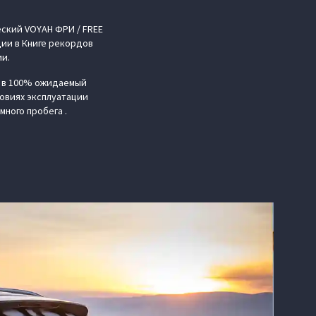
ский VOYAH ФРИ / FREE
ции в Книге рекордов
ии.
е в 100% ожидаемый
ловиях эксплуатации
много пробега .