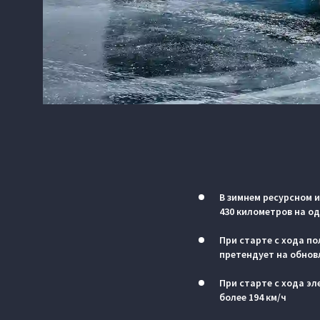
В зимнем ресурсном 
430 километров на о
При старте с хода по
претендует на обнов
При старте с хода э
более 194 км/ч