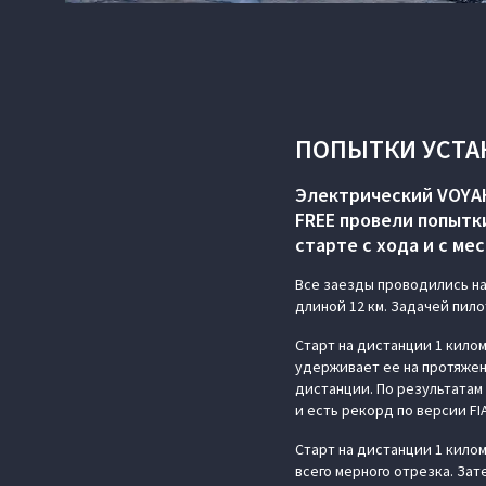
ПОПЫТКИ УСТА
Электрический VOYAH
FREE провели попытк
старте с хода и с мес
Все заезды проводились н
длиной 12 км. Задачей пил
Старт на дистанции 1 кило
удерживает ее на протяжен
дистанции. По результатам
и есть рекорд по версии FI
Старт на дистанции 1 килом
всего мерного отрезка. За