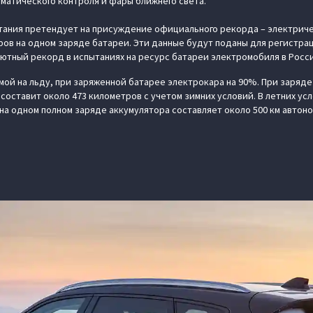
матического контроля и фары ближнего света.
тания претендует на присуждение официального рекорда – электриче
ров на одном заряде батареи. Эти данные будут поданы для регистра
лютный рекорд в испытаниях на ресурс батареи электромобиля в Росс
ой на льду, при заряженной батарее электрокара на 90%. При заряд
составит около 473 километров с учетом зимних условий. В летних ус
на одном полном заряде аккумулятора составляет около 500 км автоно