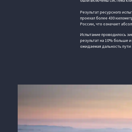
были включены система кли
Результат ресурсного испы
проехал более 430 километ
России, что означает абсо
Испытание проводилось зим
результат на 10% больше и 
ожидаемая дальность пути 