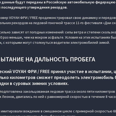
е данные будут переданы в Российскую автомобильную федерацию 
 и последующего утверждения рекордов.
овер VOYAH ФРИ / FREE продемонстрировал свою динамику и передов
ольких рекордов на ледовой гоночной трассе 11-го фестиваля «Дни ск
сильно зависят от погодных изменений: силы ветра и степени скольз
10 раз меньше, чем на мокром асфальте. Условия на этих испытаниях б
, с которыми могут столкнуться водители электромобилей зимой.
ПЫТАНИЕ НА ДАЛЬНОСТЬ ПРОБЕГА
ский VOYAH ФРИ / FREE принял участие в испытании, 
олько километров сможет преодолеть электромобиль
дки в суровых зимних условиях.
 подготовлена закольцованная ледовая трасса около пяти километров 
 Леонов, двигались по ней с равномерной скоростью в течение 8 часо
 имитировали вождение в смешанном цикле с примерной скоростью 60 