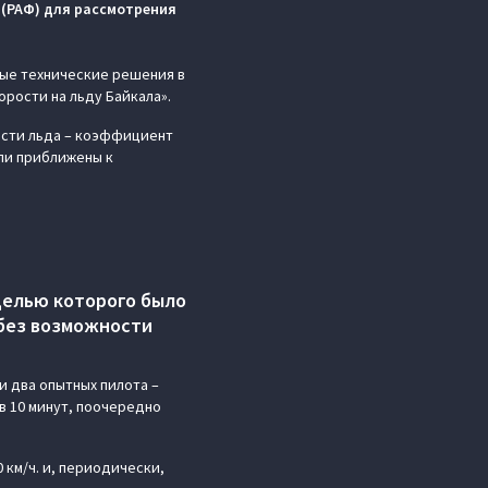
(РАФ) для рассмотрения
ые технические решения в
орости на льду Байкала».
кости льда – коэффициент
ыли приближены к
целью которого было
 без возможности
и два опытных пилота –
в 10 минут, поочередно
км/ч. и, периодически,