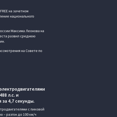
FREE на зачетном
вление национального
оссии Максима Леонова на
 места развил среднюю
ин.
ссмотрения на Совете по
 электродвигателями
88 л.с. и
 за 4,7 секунды.
ктродвигателями с пиковой
 – разгон до 100 км/ч