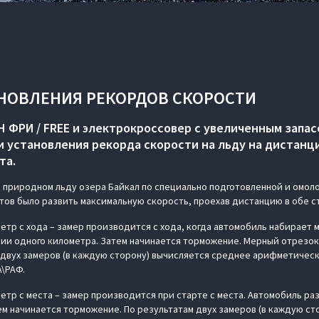
НОВЛЕНИЯ РЕКОРДОВ СКОРОСТИ
 ФРИ / FREE и электрокроссовер с увеличенным запас
и установления рекорда скорости на льду на дистанц
та.
а природном льду озера Байкал по специально подготовленной и омо
отов было развить максимальную скорость, проехав дистанцию в обе с
метр с хода – замер производится с хода, когда автомобиль набирает 
ии одного километра. Затем начинается торможение. Мерный отрезок
 двух замеров (в каждую сторону) вычисляется среднее арифметическ
A\РАФ.
етр с места – замер производится при старте с места. Автомобиль ра
тем начинается торможение. По результатам двух замеров (в каждую ст