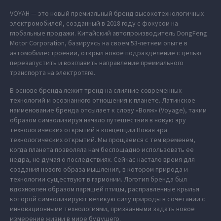
VOYAH — это новый премиальный бренд высокотехнологичных
электромобилей, созданный в 2018 году с фокусом на
глобальные продажи. Китайский автопроизводитель DongFeng
Motor Corporation, базируясь на своем 53-летнем опыте в
автомобилестроении, открыл новое подразделение с целью
перезапустить и возглавить направление премиального
транспорта на электротяге.
В основе бренда лежит тренд на слияние современных
технологий и осознанного отношения к планете. Латинское
наименование бренда отсылает к слову «Вояж» (Voyage), таким
образом символизируя начало путешествия в новую эру
технологических открытий в концепции Новая эра
технологических открытий. Мы прощаемся с тем временем,
когда планета позволяла нам беспощадно использовать ее
недра, не думая о последствиях. Сейчас настало время для
создания нового образа мышления, в котором природа и
технологии существуют в гармонии. Логотип бренда был
вдохновлен образом парящей птицы, расправленные крылья
которой символизируют великую силу природы в сочетании с
инновационными технологиями, призванными задать новое
измерение жизни в мире будущего.