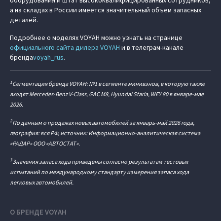
оборудования и штат высококвалифицированных сотрудников,
а на складах в России имеется значительный объем запасных
деталей.
Подробнее о моделях VOYAH можно узнать на странице
официального сайта дилера VOYAH
и в телеграм-канале
бренда
voyah_rus
.
1
Сегментация бренда VOYAH: №1 в сегменте минивэнов, в которую также
входят Mercedes-Benz V-Class, GAC M8, Hyundai Staria, WEY 80 в январе-мае
2026.
2
По данным о продажах новых автомобилей за январь-май 2026 года,
география: вся РФ, источник: Информационно-аналитическая система
«РАДАР» ООО «АВТОСТАТ».
3
Значения запаса хода приведены согласно результатам тестовых
испытаний по международному стандарту измерения запаса хода
легковых автомобилей.
О БРЕНДЕ VOYAH