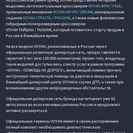
На российском рынке бренд VOYAH представлен четырьмя
моделями: интеллектуальным кроссовером
VOYAH ФРИ / FREE
,
премиальным минивэном
VOYAH МЕЧТА / DREAM
, инновационным
седаном
VOYAH СТРАСТЬ / PASSION
, а также новым флагманским
гибридным полноразмерным кроссовером
VOYAH ТАЙШАН / TAISHAN, который готовится к старту продаж в
России в ближайшее время.
На все модели VOYAH, реализованные в России через
официальную розничную дилерскую сеть, предоставляется
гарантия 5 лет (или 100 000 километров). Кроме того, владельцу
таких моделей доступен весь спектр услуг в рамках программы
«VOYAH – ПОМОЩЬ НА ДОРОГЕ», включающий помимо прочего
экстренную техническую помощь на дорогах и эвакуацию в
ближайший дилерский центр VOYAH в случае ДТП, а также при
возникновении других непредвиденных обстоятельств.
Официальная дилерская сеть бренда насчитывает уже 62
автосалона во всех ключевых регионах России и продолжает
активно расширяться.
Официальные сервисы VOYAH имеют в своем распоряжении
полный комплект необходимого диагностического