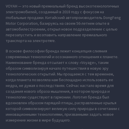
VOYAH — это новый премиальный бренд высокотехнологичных
электромобилей, созданный в 2018 году с фокусом на
глобальные продажи. Китайский автопроизводитель DongFeng
Motor Corporation, базируясь на своем 56-летнем опыте в
автомобилестроении, открыл новое подразделение с целью
перезапустить и возглавить направление премиального
транспорта на электротяге.
В основе философии бренда лежит концепция слияния
современных технологий и осознанного отношения к планете.
Наименование бренда отсылает к слову «Voyage», таким
образом символизируя начало путешествия в новую эру
технологических открытий. Мы прощаемся с тем временем,
когда планета позволяла нам беспощадно использовать ее
недра, не думая о последствиях. Сейчас настало время для
создания нового образа мышления, в котором природа и
технологии существуют в гармонии. Логотип бренда был
вдохновлен образом парящей птицы, расправленные крылья
которой символизируют великую силу природы в сочетании с
инновационными технологиями, призванными задать новое
измерение жизни в мире будущего.