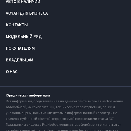
АВТО В НАЛИЧИИ
VOYAH ДЛЯ БИЗНЕСА
КОНТАКТЫ
МОДЕЛЬНЫЙ РЯД
ПОКУПАТЕЛЯМ
ВЛАДЕЛЬЦАМ
О НАС
Юридическая информация
Вся информация, представленная на данном сайте, включая изображения
автомобилей, их комплектации, технические характеристики, опции и
указанные цены, носит исключительно информационный характер и не
является публичной офертой, определяемой положениями статьи 437
Гражданского кодекса РФ. Изображения автомобилей могут отличаться от
серийных моделей, часть оборудования может быть доступна только как