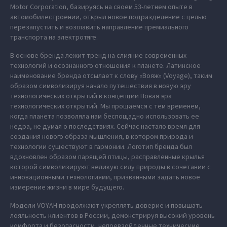
Motor Corporation, базируясь на своем 53-летнем опыте в
автомобилестроении, открыл новое подразделение с целью
перезапустить и возглавить направление премиального
транспорта на электротяге.
В основе бренда лежит тренд на слияние современных
технологий и осознанного отношения к планете. Латинское
наименование бренда отсылает к слову «Вояж» (Voyage), таким
образом символизируя начало путешествия в новую эру
технологических открытий в концепции Новая эра
технологических открытий. Мы прощаемся с тем временем,
когда планета позволяла нам беспощадно использовать ее
недра, не думая о последствиях. Сейчас настало время для
создания нового образа мышления, в котором природа и
технологии существуют в гармонии. Логотип бренда был
вдохновлен образом парящей птицы, расправленные крылья
которой символизируют великую силу природы в сочетании с
инновационными технологиями, призванными задать новое
измерение жизни в мире будущего.
Модели VOYAH продолжают укреплять доверие и повышать
лояльность клиентов в России, демонстрируя высокий уровень
комфорта и безопасности, непревзойденные технические