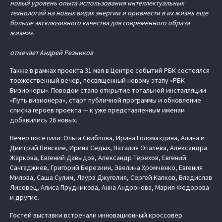
новый уровень опыта использования интеллектуальных
технологий на новых видах энергии и привнести в их жизнь еще
больше эксклюзивного качества для современного образа
жизни».
отмечает Андрей Резников
Также в рамках проекта 31 мая в Центре событий РБК состоялся
торжественный вечер, посвященный новому этапу «РБК
Визионеры». Поводом стало открытие тотальной инсталляции
«Путь визионера», старт публичной программы и обновление
списка героев проекта — к уже представленным именам
добавились 26 новых.
Вечер посетили: Ольга Свиблова, Ирина Голомаздина, Алина и
Дмитрий Пинские, Ирина Седых, Наталия Опалева, Александра
Жаркова, Евгений Давыдов, Александр Терехов, Евгений
Сангаджиев, Григорий Березкин, Эвелина Хромченко, Евгения
Милова, Саша Сулим, Лаура Джугелия, Сергей Капков, Владислав
Лисовец, Алиса Прудникова, Анна Андронова, Мария Федорова
и другие.
Гостей выставки встречали инновационный кроссовер