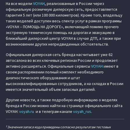
На все модели
VOYAH
, реализованные в России через
официальную розничную дилерскую сеть, предоставляется
гарантия 5 лет (или 100 000 километров). Кроме того, владельцу
таких моделей доступен весь спектр услуг в рамках программы
«VOYAH – ПОМОЩЬ НА ДОРОГЕ», включающий помимо прочего
экстренную техническую помощь на дорогах и эвакуацию в
ближайший дилерский центр VOYAH в случае ДТП, а также при
возникновении других непредвиденных обстоятельств.
Официальная дилерская сеть бренда насчитывает уже 62
автосалона во всех ключевых регионах России и продолжает
активно расширяться. Официальные сервисы
VOYAH
имеют в
своем распоряжении полный комплект необходимого
диагностического оборудования и штат
высококвалифицированных сотрудников, а на складах в России
имеется значительный объем запасных деталей.
Другие новости, а также подробную информацию о моделях
бренда в России можно найти на странице официального сайта
VOYAH:
voyah.ru
и в телеграм-канале
voyah_rus
.
1
Значения запаса хода приведены согласно результатам тестовых