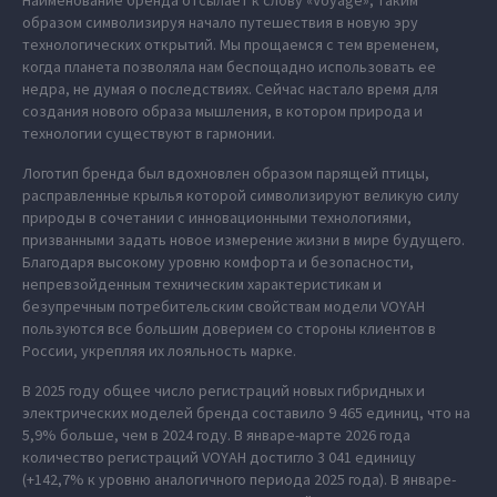
Наименование бренда отсылает к слову «Voyage», таким
образом символизируя начало путешествия в новую эру
технологических открытий. Мы прощаемся с тем временем,
когда планета позволяла нам беспощадно использовать ее
недра, не думая о последствиях. Сейчас настало время для
создания нового образа мышления, в котором природа и
технологии существуют в гармонии.
Логотип бренда был вдохновлен образом парящей птицы,
расправленные крылья которой символизируют великую силу
природы в сочетании с инновационными технологиями,
призванными задать новое измерение жизни в мире будущего.
Благодаря высокому уровню комфорта и безопасности,
непревзойденным техническим характеристикам и
безупречным потребительским свойствам модели VOYAH
пользуются все большим доверием со стороны клиентов в
России, укрепляя их лояльность марке.
В 2025 году общее число регистраций новых гибридных и
электрических моделей бренда составило 9 465 единиц, что на
5,9% больше, чем в 2024 году. В январе-марте 2026 года
количество регистраций VOYAH достигло 3 041 единицу
(+142,7% к уровню аналогичного периода 2025 года). В январе-