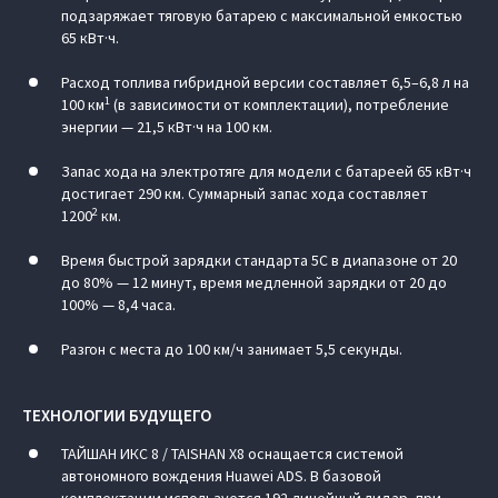
подзаряжает тяговую батарею с максимальной емкостью
65 кВт·ч.
Расход топлива гибридной версии составляет 6,5–6,8 л на
1
100 км
(в зависимости от комплектации), потребление
энергии — 21,5 кВт·ч на 100 км.
Запас хода на электротяге для модели с батареей 65 кВт·ч
достигает 290 км. Суммарный запас хода составляет
2
1200
км.
Время быстрой зарядки стандарта 5С в диапазоне от 20
до 80% — 12 минут, время медленной зарядки от 20 до
100% — 8,4 часа.
Разгон с места до 100 км/ч занимает 5,5 секунды.
ТЕХНОЛОГИИ БУДУЩЕГО
ТАЙШАН ИКС 8 / TAISHAN X8 оснащается системой
автономного вождения Huawei ADS. В базовой
комплектации используется 192-линейный лидар, при