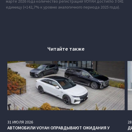
марте 2026 года количество регистраций VOYAH достигло 3 041
единицу (+142,7% к уровню аналогичного периода 2025 года).
Читайте также
31
ИЮЛЯ
2026
28
АВТОМОБИЛИ VOYAH ОПРАВДЫВАЮТ ОЖИДАНИЯ У
Д