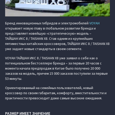
Бренд инновационных гибридов и электромобилей
VOYAH
открывает новую главу в глобальном развитии бренда и
представляет новейшую «стратегическую» модель –
ТАЙШАН ИКС 8 / TAISHAN X8. Став одним из крупнейших
пятиместных китайских кроссоверов, ТАЙШАН ИКС 8 / TAISHAN X8
уже задает новые стандарты в своем сегменте.
VOYAH ТАЙШАН ИКС 8 / TAISHAN X8 уже заявил о себе как о
потенциальном бестселлере бренда – за первые 20 часов с
момента начала предпродаж в Китае было получено 20 000
заказов на модель, причем 15 000 заказов поступили за первые
53 минуты.
Ориентированный на семейных пользователей, новый
кроссовер по своим габаритам, комфорту, вместительности и
практичности превосходит даже самые высокие ожидания.
РАЗМЕР ИМЕЕТ ЗНАЧЕНИЕ