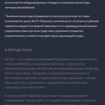
испытаний по международному стандарту измерения запаса хода
легковых автомобилей.
2
Значения запаса хода приведены согласно результатам тестовых
испытаний по циклу WLTP. Реальные значения могут отличаться. Данный
параметр находится в прямой зависимости от индивидуальной манеры
управления транспортным средством, дорожного покрытия,
климатических условий и иных факторов окружающей среды.
О БРЕНДЕ VOYAH
VOYAH — это новый премиальный бренд высокотехнологичных
электромобилей, созданный в 2018 году с фокусом на
глобальные продажи. Китайский автопроизводитель DongFeng
Motor Corporation, базируясь на своем 56-летнем опыте в
автомобилестроении, открыл новое подразделение с целью
перезапустить и возглавить направление премиального
транспорта на электротяге.
В основе философии бренда лежит концепция слияния
современных технологий и осознанного отношения к планете.