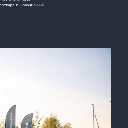
порткара. Инновационный