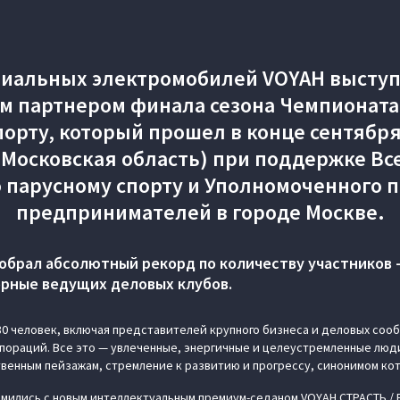
иальных электромобилей VOYAH высту
 партнером финала сезона Чемпионата
орту, который прошел в конце сентября 
 (Московская область) при поддержке Вс
 парусному спорту и Уполномоченного п
предпринимателей в городе Москве.
собрал абсолютный рекорд по количеству участников –
рные ведущих деловых клубов.
0 человек, включая представителей крупного бизнеса и деловых сооб
пораций. Все это — увлеченные, энергичные и целеустремленные люд
твенным пейзажам, стремление к развитию и прогрессу, синонимом ко
мились с новым интеллектуальным премиум-седаном VOYAH СТРАСТЬ / 