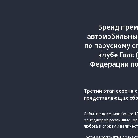
Бренд прем
автомобильным
по парусному сп
клубе Галс
Федерации по
Третий этап сезона 
представляющих сбо
Событие посетили более 18
менеджеров различных кор
любовь к спорту и величес
Гости мероприятия познако