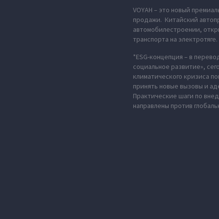
VOYAH – это новый премиал
продажи. Китайский автопр
автомобилестроении, откры
транспорта на электротяге.
*ESG-концепция – в перево
социальное развитие», сег
климатического кризиса по
принять новые вызовы и ад
Практические шаги по вне
направлены против глобаль