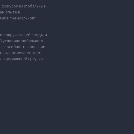
с фокусом на глобальные
ем опыте в
ение премиального
ение окружающей среды и
 условиях глобального
н: способность компании
нтным преимуществом.
ем окружающей среды и