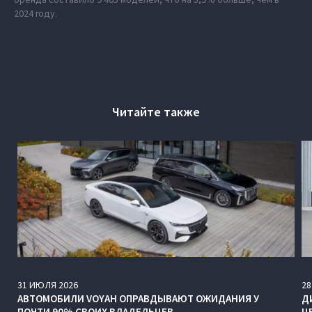
2024 году.
Читайте также
31
ИЮЛЯ
2026
28
АВТОМОБИЛИ VOYAH ОПРАВДЫВАЮТ ОЖИДАНИЯ У
Д
ПОЧТИ 90% СВОИХ ВЛАДЕЛЬЦЕВ
Ц