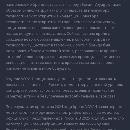
наименование бренда отсылает к слову «Вояж» (Voyage), таким
образом символизируя начало путешествия в новую эру
технологических открытий в концепции Новая эра
технологических открытий. Мы прощаемся с тем временем,
когда планета позволяла нам беспощадно использовать ее
недра, не думая о последствиях. Сейчас настало время для
создания нового образа мышления, в котором природа и
технологии существуют в гармонии. Логотип бренда был
вдохновлен образом парящей птицы, расправленные крылья
которой символизируют великую силу природы в сочетании с
инновационными технологиями, призванными задать новое
измерение жизни в мире будущего.
Модели VOYAH продолжают укреплять доверие и повышать
лояльность клиентов в России, демонстрируя высокий уровень
комфорта и безопасности, непревзойденные технические
характеристики и безупречные потребительские свойства.
По результатам продаж за 2024 года бренд VOYAH занял первое
место на рынке гибридных и электрифицированных моделей,
официально представленных в России. В 2025 году общее число
регистраций новых гибридных и электрических моделей
бренда составило 9 465 моделей, что на 5,9% больше, чем в