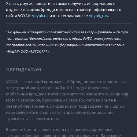
Узнать другие новости, а также получить информацию о
моделях и акциях бренда можно на странице официального
сайта VOYAH:
voyah.ru
и в телеграм-канале
voyah_rus
.
1
По данным о продажах новых автомобилей за январь-февраль 2026 года,
тип топлива: (бензин/электричество (гибрид PHEV), электричество),
география: вся РФ, источник: Информационно-аналитическая система
«РАДАР» ООО «АВТОСТАТ».
О БРЕНДЕ VOYAH
VOYAH — это новый премиальный бренд высокотехнологичных
электромобилей, созданный в 2018 году с фокусом на
глобальные продажи. Китайский автопроизводитель DongFeng
Motor Corporation, базируясь на своем 56-летнем опыте в
автомобилестроении, открыл новое подразделение с целью
перезапустить и возглавить направление премиального
транспорта на электротяге.
В основе бренда лежит тренд на слияние современных
технологий и осознанного отношения к планете. Латинское