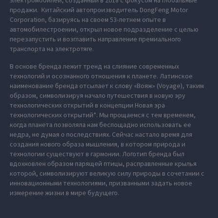
электромобилей, созданный в 2018 с фокусом на глобальные
продажи. Китайский автопроизводитель DongFeng Motor
Corporation, базируясь на своем 53-летнем опыте в
автомобилестроении, открыл новое подразделение с целью
перезапустить и возглавить направление премиального
транспорта на электротяге.
В основе бренда лежит тренд на слияние современных
технологий и осознанного отношения к планете. Латинское
наименование бренда отсылает к слову «Вояж» (Voyage), таким
образом, символизируя начало путешествия в новую эру
технологических открытий в концепции Новая эра
технологических открытий*. Мы прощаемся с тем временем,
когда планета позволяла нам беспощадно использовать ее
недра, не думая о последствиях. Сейчас настало время для
создания нового образа мышления, в котором природа и
технологии существуют в гармонии. Логотип бренда был
вдохновлен образом парящей птицы, расправленные крылья
которой, символизируют великую силу природы в сочетании с
инновационными технологиями, призванными задать новое
измерение жизни в мире будущего.