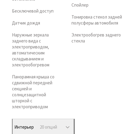
Спойлер
Бесключевой доступ
Тонировка стекол задней
Датчик дождя
полусферы автомобиля
Наружные зеркала
Электрообогрев заднего
заднего вида с
стекла
электроприводом,
автоматическим
складыванием и
электрообогревом
Панорамная крыша со
сдвижной передней
секцией и
солнцезащитной
шторкой с
электроприводом
Интерьер
20 опций