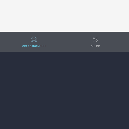
Авто в наличии
Акции
Вверх
VOYAH КЛЮЧАВТО Север
+7 (861) 207-14-53