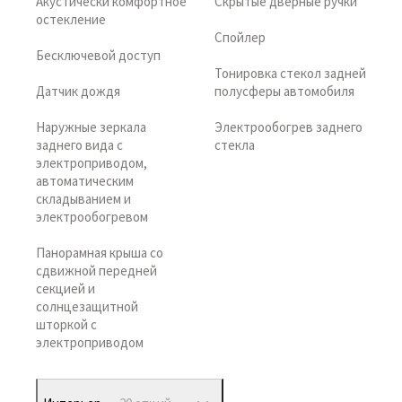
Акустически комфортное
Скрытые дверные ручки
остекление
Спойлер
Бесключевой доступ
Тонировка стекол задней
Датчик дождя
полусферы автомобиля
Наружные зеркала
Электрообогрев заднего
заднего вида с
стекла
электроприводом,
автоматическим
складыванием и
электрообогревом
Панорамная крыша со
сдвижной передней
секцией и
солнцезащитной
шторкой с
электроприводом