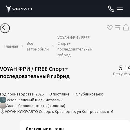
VOYAH ФРИ / FREE
Все
Спорт+
Главная
автомобили
последовательный
гибрид
5 1
VOYAH ФРИ / FREE Спорт+
Без учёт
последовательный гибрид
Год производства: 2026
·
В поставке
·
Опубликовано:
Кузов: Зеленый шелк металлик
Салон: Слоновая кость (экокожа)
VOYAH КЛЮЧАВТО Север: г. Краснодар, ул Конгрессная, д. 6
Доступные выгоды