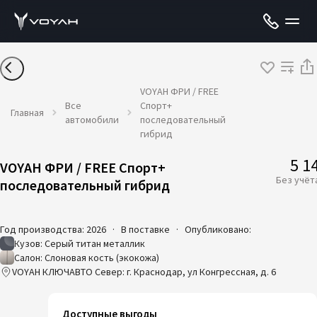
VOYAH ФРИ / FREE
Все
Спорт+
Главная
автомобили
последовательный
гибрид
5 1
VOYAH ФРИ / FREE Спорт+
Без учёт
последовательный гибрид
Год производства: 2026
·
В поставке
·
Опубликовано:
Кузов: Серый титан металлик
Салон: Слоновая кость (экокожа)
VOYAH КЛЮЧАВТО Север: г. Краснодар, ул Конгрессная, д. 6
Доступные выгоды