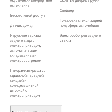
Акустически комфортное
Скрытые дверные ручки
остекление
Спойлер
Бесключевой доступ
Тонировка стекол задней
Датчик дождя
полусферы автомобиля
Наружные зеркала
Электрообогрев заднего
заднего вида с
стекла
электроприводом,
автоматическим
складыванием и
электрообогревом
Панорамная крыша со
сдвижной передней
секцией и
солнцезащитной
шторкой с
электроприводом