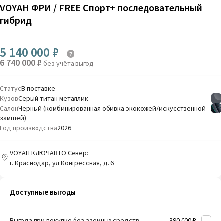
VOYAH ФРИ / FREE Спорт+ последовательный
гибрид
5 140 000 ₽
6 740 000 ₽
без учёта выгод
Статус
В поставке
Кузов
Серый титан металлик
Салон
Черный (комбинированная обивка экокожей/искусственной
замшей)
Год производства
2026
VOYAH КЛЮЧАВТО Север:
г. Краснодар, ул Конгрессная, д. 6
Доступные выгоды
Выгода при покупке без заемных средств
390 000 ₽