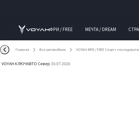
ФРИ / FREE
МЕЧТА / DREAM
СТРА
Главная
Все автомобили
VOYAH ФРИ / FREE Спорт+ последоват
VOYAH КЛЮЧАВТО Север
·
30.07.2026