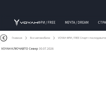
ФРИ / FREE
МЕЧТА / DREAM
СТРА
Главная
Все автомобили
VOYAH ФРИ / FREE Спорт+ последоват
VOYAH КЛЮЧАВТО Север
·
30.07.2026