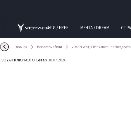
ФРИ / FREE
МЕЧТА / DREAM
СТРА
Главная
Все автомобили
VOYAH ФРИ / FREE Спорт+ последоват
VOYAH КЛЮЧАВТО Север
·
30.07.2026