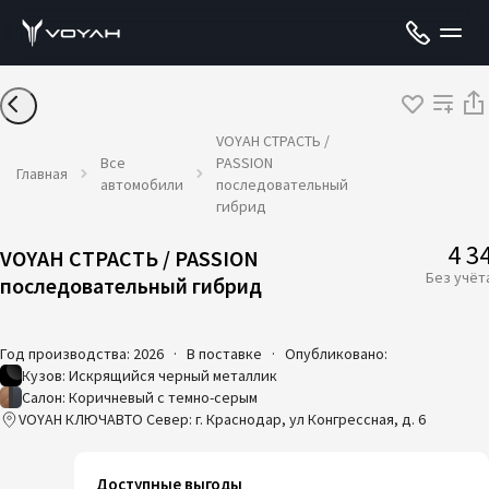
VOYAH СТРАСТЬ /
Все
PASSION
Главная
автомобили
последовательный
гибрид
4 3
VOYAH СТРАСТЬ / PASSION
Без учёт
последовательный гибрид
Год производства: 2026
·
В поставке
·
Опубликовано:
Кузов: Искрящийся черный металлик
Салон: Коричневый с темно-серым
VOYAH КЛЮЧАВТО Север: г. Краснодар, ул Конгрессная, д. 6
Доступные выгоды