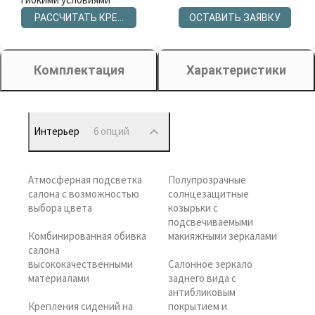
РАССЧИТАТЬ КРЕДИТ
ОСТАВИТЬ ЗАЯВКУ
Комплектация
Характеристики
Интерьер
6 опций
Атмосферная подсветка
Полупрозрачные
салона с возможностью
солнцезащитные
выбора цвета
козырьки с
подсвечиваемыми
Комбинированная обивка
макияжными зеркалами
салона
высококачественными
Салонное зеркало
материалами
заднего вида с
антибликовым
Крепления сидений на
покрытием и