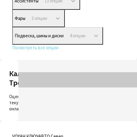
Ассистенты
13 опций
Фары
3 опции
Подвеска, шины и диски
4 опции
Посмотреть все опции
Калькулятор
Трейд-ин
ОЦЕНИТЬ
Оцените свой
текущий автомобиль
онлайн
VOYAH КЛЮЧАВТО Север