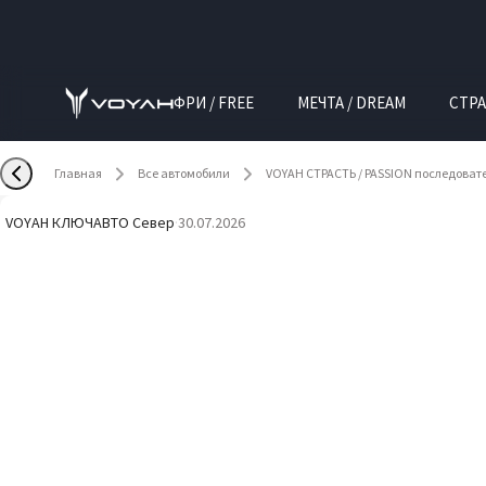
ФРИ / FREE
МЕЧТА / DREAM
СТРА
Главная
Все автомобили
VOYAH СТРАСТЬ / PASSION последоват
VOYAH КЛЮЧАВТО Север
·
30.07.2026